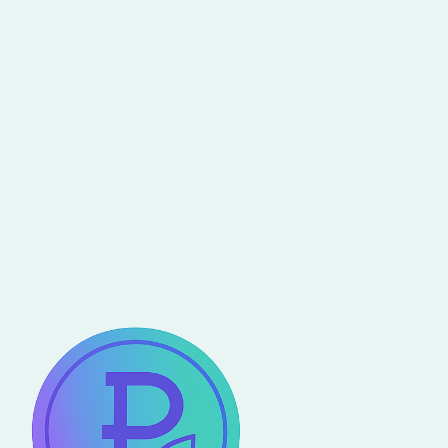
Apr 3, 2025
Craftmanship
Artists Showcase Innovative
Forms of Eco-Responsible
Photography and Film at Saatchi
Gallery
Read more
