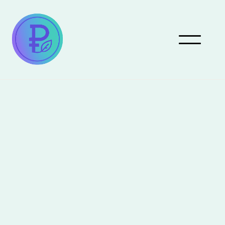
Pareto Eco Programme
Challenges
Actors
Neobank Founders
Athletes
Craftmanship
Sculptors
Comedians