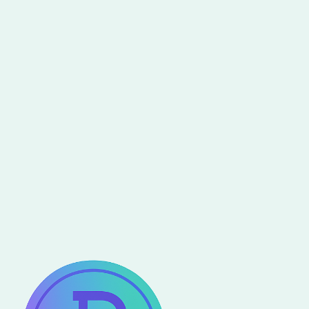
Jul 4, 2026
Pareto Eco Programme
Art'n Tech : quand les artistes et
les experts en technologie
s’unissent pour construire le
monde de demain
Read more
