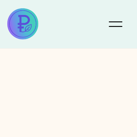
April 3, 2025
Craftmanship
Artists Showcase
Innovative Forms of Eco-
Responsible