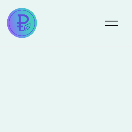
Pareto Eco Programme
Challenges
Actors
Neobank Founders
Athletes
Craftmanship
Sculptors
Comedians