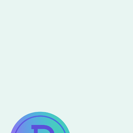
Mar 6, 2026
Athletes
Ainhoa Leiceaga: a pro surfer who
refuses to be complicit in
environmental destruction
Read more
