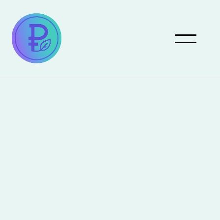
Pareto Eco 4Life produit
les données nécessaires à
la construction des Pareto
Eco Scores Biodiversité et