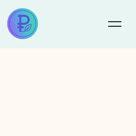
August 1, 2026
Pareto Eco Programme
Une extension web a le
potentiel de rendre
visible le Pareto Eco