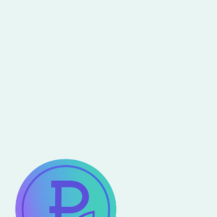
Jul 4, 2026
Pareto Eco Programme
Art'n Tech : quand les artistes et
les experts en technologie
s’unissent pour construire le
monde de demain
Read more
