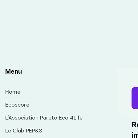
- Email signature
Menu
Home
Ecoscore
L'Association Pareto Eco 4Life
R
Le Club PEP&S
i